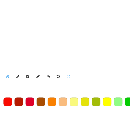
Home
Draw
Pencil
Eraser
Undo
Clear
Save