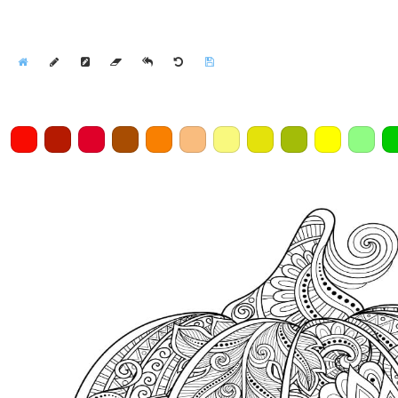
Home
Draw
Pencil
Eraser
Undo
Clear
Save