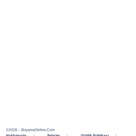
©2026 – BoyamaOnline.Com
Hakkımızda
|
İletişim
|
Gizlilik Politikası
|