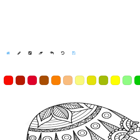
Home
Draw
Pencil
Eraser
Undo
Clear
Save