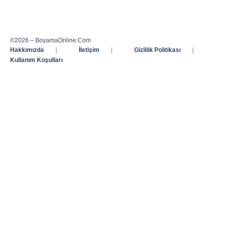
©2026 – BoyamaOnline.Com
Hakkımızda
|
İletişim
|
Gizlilik Politikası
|
Kullanım Koşulları