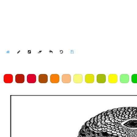
Home
Draw
Pencil
Eraser
Undo
Clear
Save