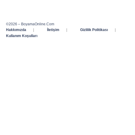
©2026 – BoyamaOnline.Com
Hakkımızda
|
İletişim
|
Gizlilik Politikası
|
Kullanım Koşulları