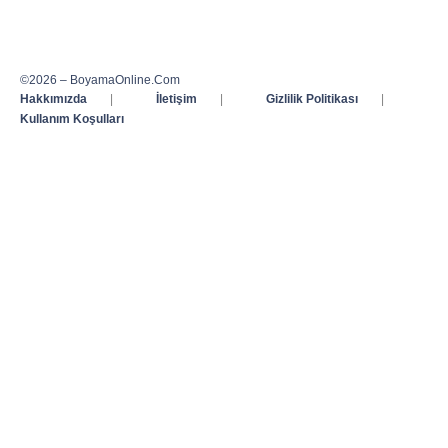
©2026 – BoyamaOnline.Com
Hakkımızda
|
İletişim
|
Gizlilik Politikası
|
Kullanım Koşulları