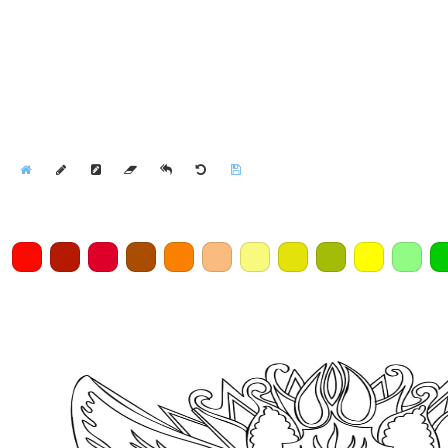
Home
Draw
Pencil
Eraser
Undo
Clear
Save