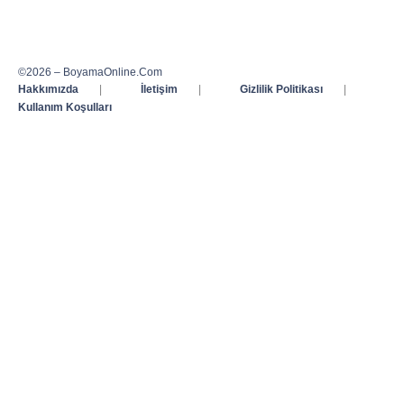
©2026 – BoyamaOnline.Com
Hakkımızda
|
İletişim
|
Gizlilik Politikası
|
Kullanım Koşulları