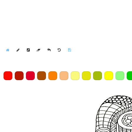
Home
Draw
Pencil
Eraser
Undo
Clear
Save