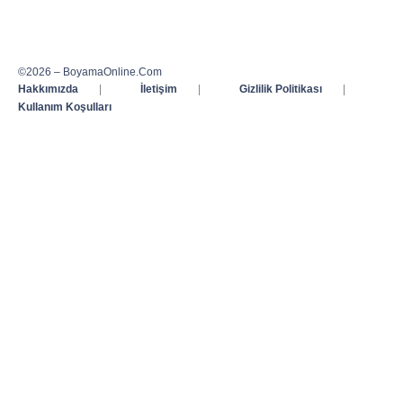
©2026 – BoyamaOnline.Com
Hakkımızda
|
İletişim
|
Gizlilik Politikası
|
Kullanım Koşulları