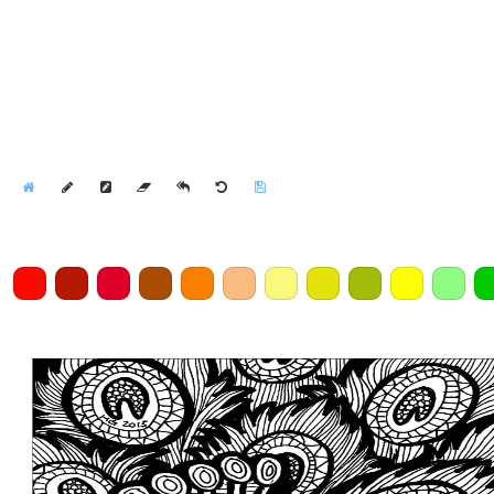
Home
Draw
Pencil
Eraser
Undo
Clear
Save