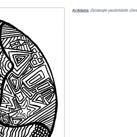
Açıklama
:Zentangle yazdırılabilir ¡Des