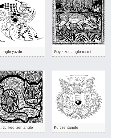
tangle yazdır
Geyik zentangle resmi
ırtıcı kedi zentangle
Kurt zentangle