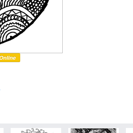
Online
r