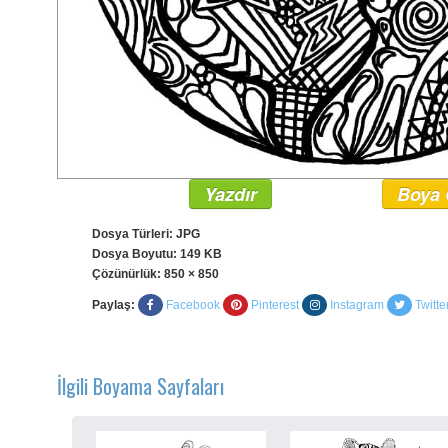
Yazdır
Boya 
Dosya Türleri: JPG
Dosya Boyutu: 149 KB
Çözünürlük:
850 × 850
Paylaş:
Facebook
Pinterest
Instagram
Twitte
İlgili Boyama Sayfaları