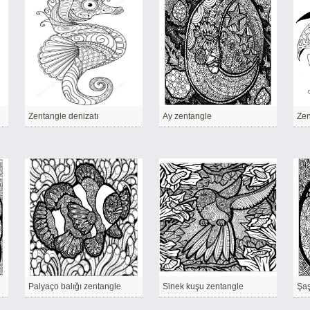
Zentangle denizatı
Ay zentangle
Zen
Palyaço balığı zentangle
Sinek kuşu zentangle
Şaş