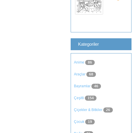
Kategoriler
Anime
86
Araçlar
68
Bayramlar
46
Çeşitli
154
Çiçekler & Bitkiler
26
Çocuk
19