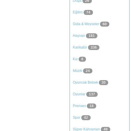
Doğa
26
Eğitim
74
Gıda & Meyveler
60
Hayvan
181
Karikatür
336
Kız
8
Müzik
24
Oyuncak Bebek
30
Oyunlar
137
Prenses
18
Spor
42
Süper Kahraman
48