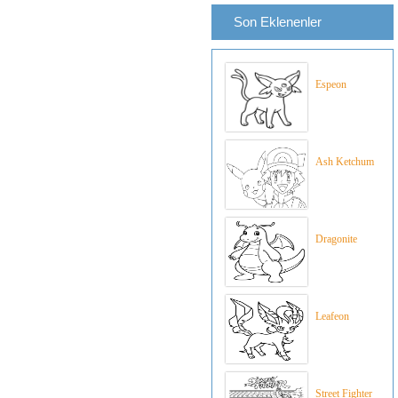
Son Eklenenler
Espeon
Ash Ketchum
Dragonite
Leafeon
Street Fighter