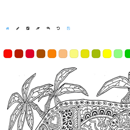
Home
Draw
Pencil
Eraser
Undo
Clear
Save