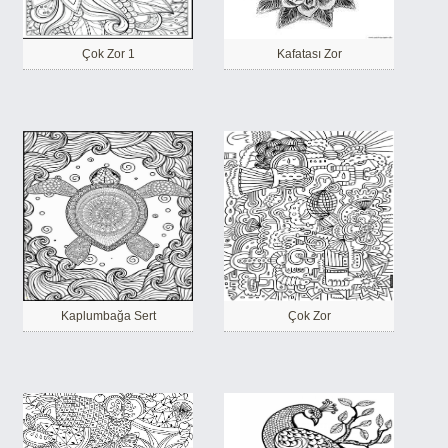
Çok Zor 1
Kafatası Zor
Kaplumbağa Sert
Çok Zor