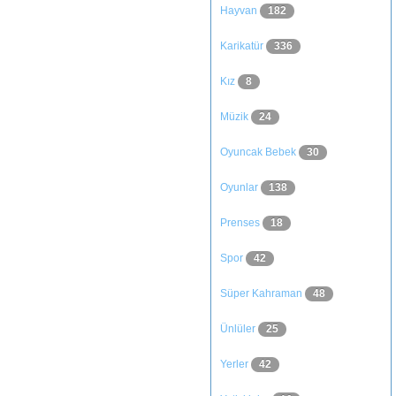
Hayvan
182
Karikatür
336
Kız
8
Müzik
24
Oyuncak Bebek
30
Oyunlar
138
Prenses
18
Spor
42
Süper Kahraman
48
Ünlüler
25
Yerler
42