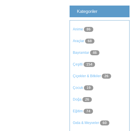
Kategoriler
Anime
86
Araçlar
68
Bayramlar
46
Çeşitli
154
Çiçekler & Bitkiler
26
Çocuk
19
Doğa
26
Eğitim
74
Gıda & Meyveler
60