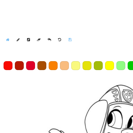
Home
Draw
Pencil
Eraser
Undo
Clear
Save