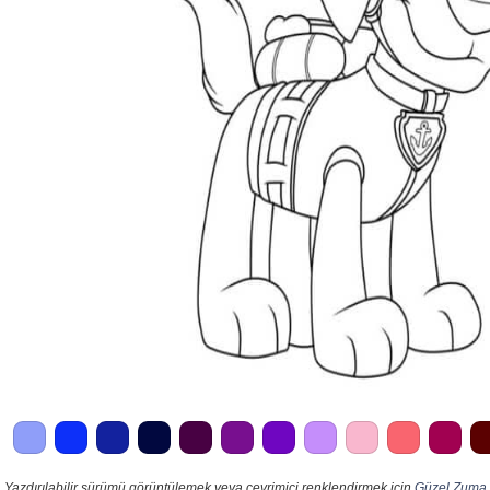
Yazdırılabilir sürümü görüntülemek veya çevrimiçi renklendirmek için
Güzel Zuma