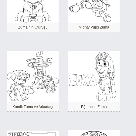
Zuma’nın Oturuşu
Mighty Pups Zuma
Komik Zuma ve Arkadaşı
Eğlenceli Zuma