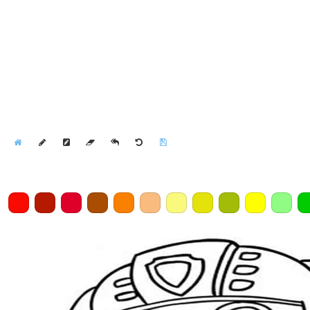
Home
Draw
Pencil
Eraser
Undo
Clear
Save