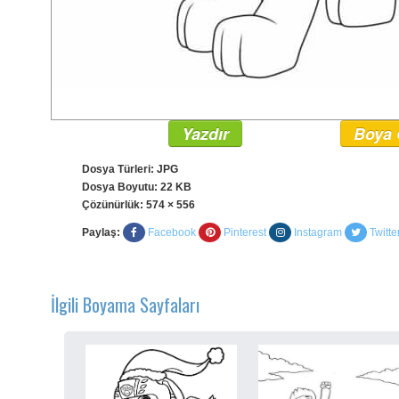
Yazdır
Boya 
Dosya Türleri: JPG
Dosya Boyutu: 22 KB
Çözünürlük:
574 × 556
Paylaş:
Facebook
Pinterest
Instagram
Twitte
İlgili Boyama Sayfaları