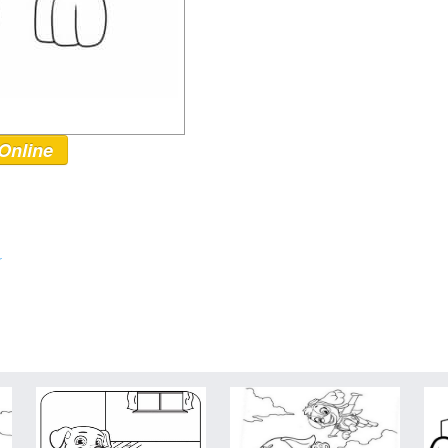
Online
r