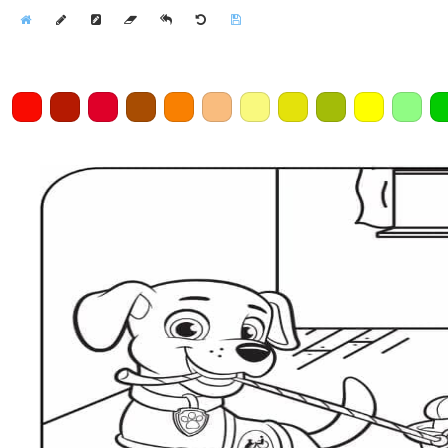
Home
Draw
Pencil
Eraser
Undo
Clear
Save