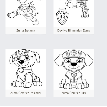
Zuma Zıplama
Devriye Biriminden Zuma
Zuma Ücretsiz Resimler
Zuma Ücretsiz Fikir