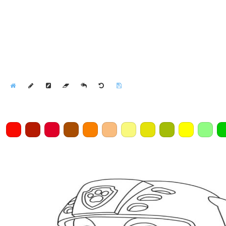
Home
Draw
Pencil
Eraser
Undo
Clear
Save