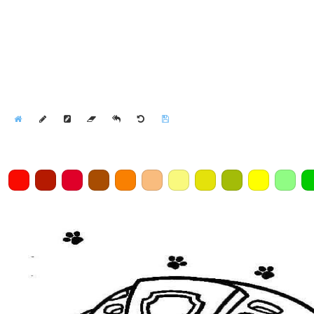
Home
Draw
Pencil
Eraser
Undo
Clear
Save