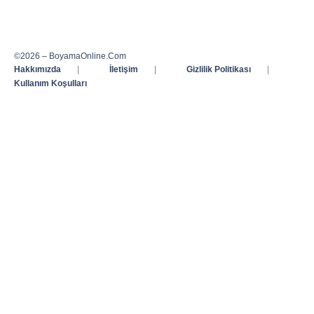
©2026 – BoyamaOnline.Com
Hakkımızda
|
İletişim
|
Gizlilik Politikası
|
Kullanım Koşulları