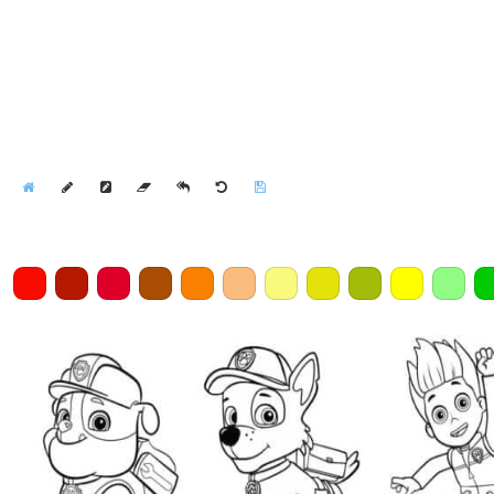
Home
Draw
Pencil
Eraser
Undo
Clear
Save