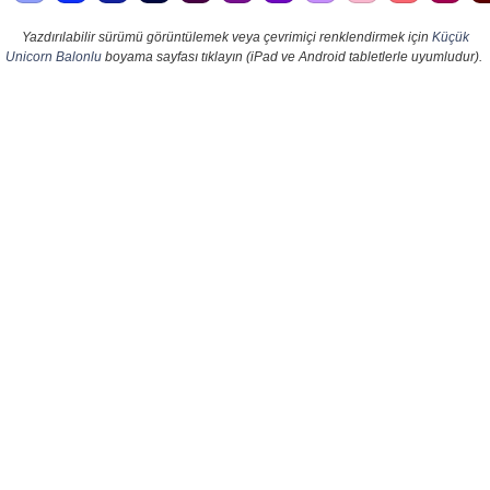
Yazdırılabilir sürümü görüntülemek veya çevrimiçi renklendirmek için
Küçük
Unicorn Balonlu
boyama sayfası tıklayın (iPad ve Android tabletlerle uyumludur).