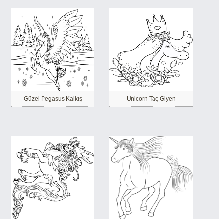
Güzel Pegasus Kalkış
Unicorn Taç Giyen