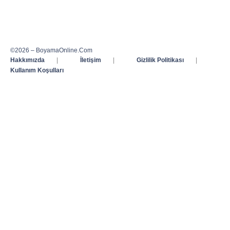
©2026 – BoyamaOnline.Com
Hakkımızda
|
İletişim
|
Gizlilik Politikası
|
Kullanım Koşulları