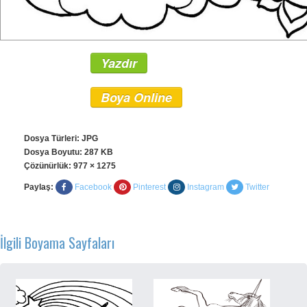
Yazdır
Boya Online
Dosya Türleri: JPG
Dosya Boyutu: 287 KB
Çözünürlük:
977 × 1275
Paylaş:
Facebook
Pinterest
Instagram
Twitter
İlgili Boyama Sayfaları