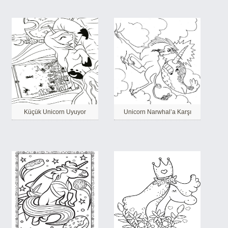
Küçük Unicorn Uyuyor
Unicorn Narwhal’a Karşı