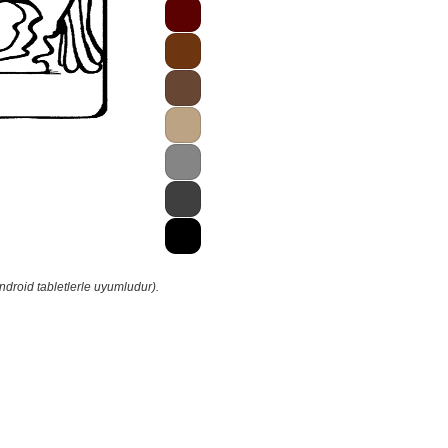
ndroid tabletlerle uyumludur).