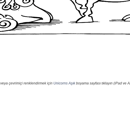
 veya çevrimiçi renklendirmek için
Unicorns Aşık
boyama sayfası tıklayın (iPad ve A