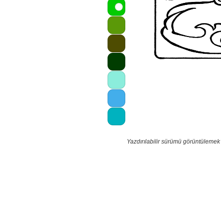
Yazdırılabilir sürümü görüntülemek