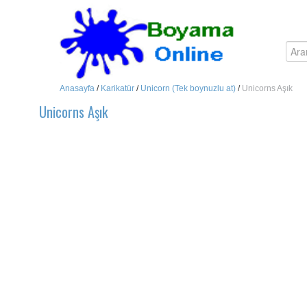
Anasayfa
/
Karikatür
/
Unicorn (Tek boynuzlu at)
/
Unicorns Aşık
Unicorns Aşık