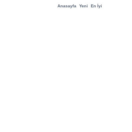
Anasayfa
Yeni
En İyi