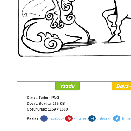
Yazdır
Boya 
Dosya Türleri: PNG
Dosya Boyutu: 265 KB
Çözünürlük:
1159 × 1500
Paylaş:
Facebook
Pinterest
Instagram
Twitte